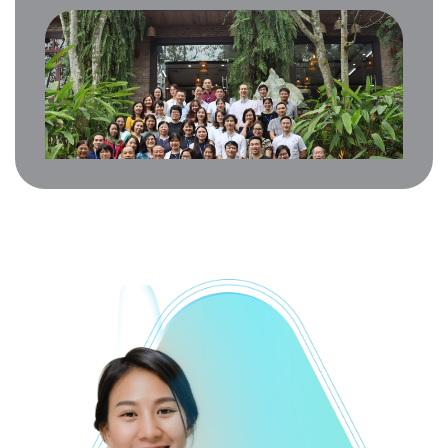
HỘI THẢO ĐÁNH GIÁ GIỮA NĂM TÀI
CHÍNH 2023: DỰ ÁN GIẢM THIỂU Ô
NHIỄM DO USAID TÀI TRỢ
HỘI THẢO ĐÁNH GIÁ GIỮA NĂM TÀI CHÍNH 2023: DỰ ÁN
GIẢM THIỂU Ô NHIỄM DO USAID TÀI TRỢ
Từ ngày 18
– 19/04/2023, Dự án Giảm thiểu Ô nhiễm do USAID tài