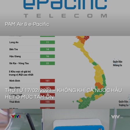
PAM Air & e-Pacific
THỨ TƯ 17/02/2021 – KHÔNG KHÍ CẢ NƯỚC HẦU
HẾT Ở MỨC TẠM ỔN