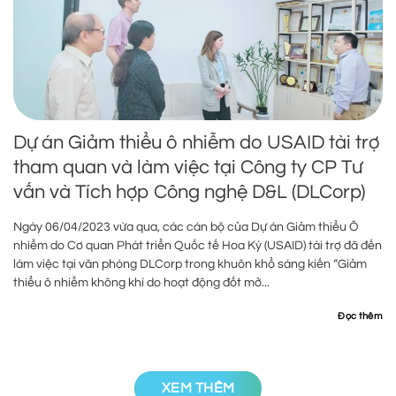
Dự án Giảm thiểu ô nhiễm do USAID tài trợ
tham quan và làm việc tại Công ty CP Tư
vấn và Tích hợp Công nghệ D&L (DLCorp)
Ngày 06/04/2023 vừa qua, các cán bộ của Dự án Giảm thiểu Ô
nhiễm do Cơ quan Phát triển Quốc tế Hoa Kỳ (USAID) tài trợ đã đến
làm việc tại văn phòng DLCorp trong khuôn khổ sáng kiến “Giảm
thiểu ô nhiễm không khí do hoạt động đốt mở...
Đọc thêm
XEM THÊM