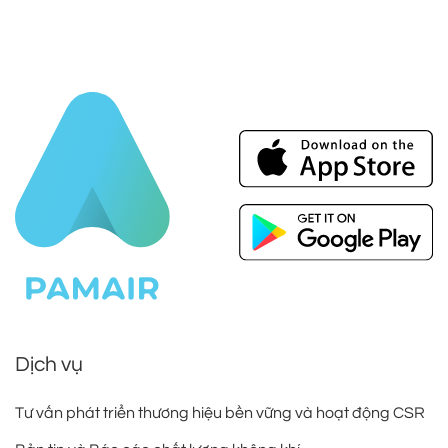
tài trợ tham quan và làm việc tại
Công ty CP Tư vấn và Tích hợp Công
nghệ D&L (DLCorp)
Ngày 06/04/2023 vừa qua, các cán bộ của Dự án Giảm
thiểu Ô nhiễm do Cơ quan Phát triển Quốc tế Hoa Kỳ
(USAID) tài trợ đã đến làm việc tại văn phòng DLCorp
trong khuôn khổ sáng kiến “Giảm thiểu ô nhiễm không khí
do hoạt động đốt mở...
Đọc thêm
Dịch vụ
Tư vấn phát triển thương hiệu bền vững và hoạt động CSR