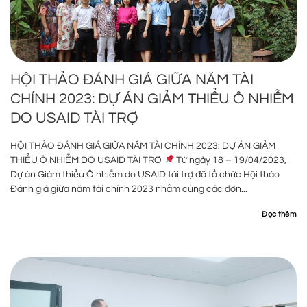
HỘI THẢO ĐÁNH GIÁ GIỮA NĂM TÀI
CHÍNH 2023: DỰ ÁN GIẢM THIỂU Ô NHIỄM
DO USAID TÀI TRỢ
HỘI THẢO ĐÁNH GIÁ GIỮA NĂM TÀI CHÍNH 2023: DỰ ÁN GIẢM
THIỂU Ô NHIỄM DO USAID TÀI TRỢ
Từ ngày 18 – 19/04/2023,
Dự án Giảm thiểu Ô nhiễm do USAID tài trợ đã tổ chức Hội thảo
Đánh giá giữa năm tài chính 2023 nhằm cùng các đơn...
Đọc thêm