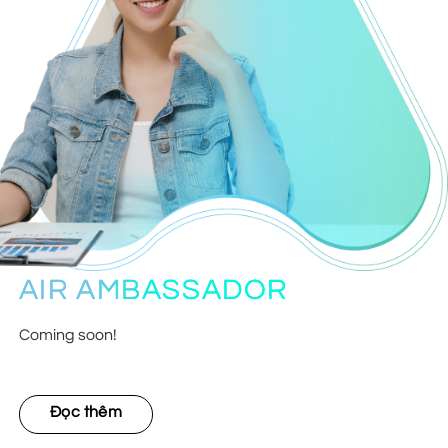
trợ đã tổ chức Hội thảo Đánh giá giữa năm tài chính 2023
nhằm cùng các đơn...
Đọc thêm
AIR AMBASSADOR
Coming soon!
Đọc thêm
Dự án Giảm thiểu ô nhiễm do USAID