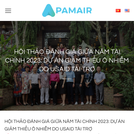
Skip
to
content
HỘI THẢO ĐÁNH GIÁ GIỮA NĂM TÀI
CHÍNH 2023: DỰ ÁN GIẢM THIỂU Ô NHIỄM
DO USAID TÀI TRỢ
HỘI THẢO ĐÁNH GIÁ GIỮA NĂM TÀI CHÍNH 2023: DỰ ÁN
GIẢM THIỂU Ô NHIỄM DO USAID TÀI TRỢ