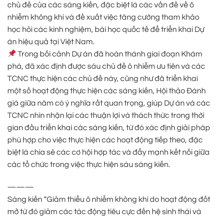
chủ đề của các sáng kiến, đặc biệt là các vấn đề về ô
nhiễm không khí và đề xuất việc tăng cường tham khảo
học hỏi các kinh nghiệm, bài học quốc tế để triển khai Dự
án hiệu quả tại Việt Nam.
Trong bối cảnh Dự án đã hoàn thành giai đoạn Khám
phá, đã xác định được sáu chủ đề ô nhiễm ưu tiên và các
TCNC thực hiện các chủ đề này, cũng như đã triển khai
một số hoạt động thực hiện các sáng kiến, Hội thảo Đánh
giá giữa năm có ý nghĩa rất quan trọng, giúp Dự án và các
TCNC nhìn nhận lại các thuận lợi và thách thức trong thời
gian đầu triển khai các sáng kiến, từ đó xác định giải pháp
phù hợp cho việc thực hiện các hoạt động tiếp theo, đặc
biệt là chia sẻ các cơ hội hợp tác và đẩy mạnh kết nối giữa
các tổ chức trong việc thực hiện sáu sáng kiến.
———
Sáng kiến “Giảm thiểu ô nhiễm không khí do hoạt động đốt
mở từ đó giảm các tác động tiêu cực đến hệ sinh thái và