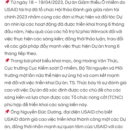
Từ ngày 18 – 19/04/2023, Dự án Giảm thiểu Ô nhiễm do
USAID tài trợ đã tổ chức Hội thảo Đánh giá giữa năm tài
chính 2023 nhằm cùng các đơn vị thực hiện và đối tác Dự
án nhìn lại các hoạt động đã được triển khai trong 6 tháng
đầu năm, hiệu quả của các hỗ trợ từ phía Winrock đối với
việc thực hiện các sáng kiến; đồng thời thảo luận, trao đổi
về các giải pháp đẩy mạnh việc thực hiện Dự án trong 6
tháng tiếp theo.
Trong bài phát biểu khai mạc, ông Hoàng Văn Thức,
Cục trưởng Cục Kiểm soát Ô nhiễm, Bộ Tài nguyên và Môi
trường một lần nữa thể hiện sự ủng hộ và cam kết mạnh
mẽ đối với việc triển khai Dự án. TS. Thức bày tỏ sự đánh giá
cao với việc Dự án đã xác định được các chủ đề cho các
sáng kiến và lựa chọn được các Tổ chức nòng cốt (TCNC)
phù hợp để triển khai các sáng kiến này.
Ông Nguyễn Đức Dương, đại diện USAID cho biết
USAID đánh giá cao việc triển khai thành công một các Dự
án, đồng thời nhấn mạnh sự quan tâm của USAID với các