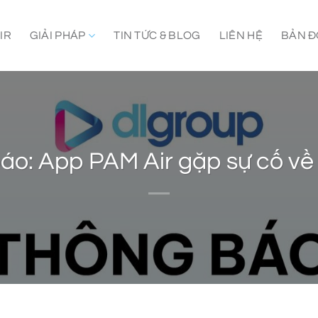
IR
GIẢI PHÁP
TIN TỨC & BLOG
LIÊN HỆ
BẢN Đ
áo: App PAM Air gặp sự cố về 