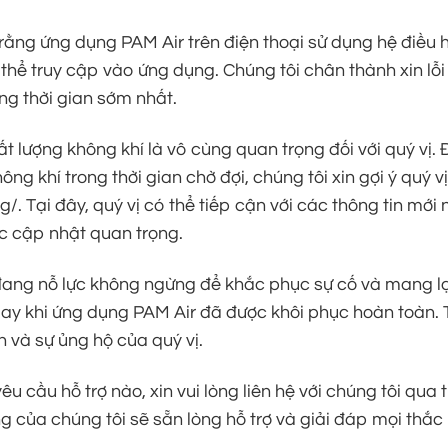
 rằng ứng dụng PAM Air trên điện thoại sử dụng hệ điều 
thể truy cập vào ứng dụng. Chúng tôi chân thành xin lỗi 
g thời gian sớm nhất.
hất lượng không khí là vô cùng quan trọng đối với quý vị
ông khí trong thời gian chờ đợi, chúng tôi xin gợi ý quý 
g/. Tại đây, quý vị có thể tiếp cận với các thông tin mới 
c cập nhật quan trọng.
ang nỗ lực không ngừng để khắc phục sự cố và mang lại 
y khi ứng dụng PAM Air đã được khôi phục hoàn toàn. Tr
 và sự ủng hộ của quý vị.
êu cầu hỗ trợ nào, xin vui lòng liên hệ với chúng tôi qua
 của chúng tôi sẽ sẵn lòng hỗ trợ và giải đáp mọi thắc