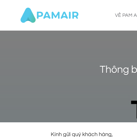
Skip
to
VỀ PAM A
content
Thông b
Kính gửi quý khách hàng,