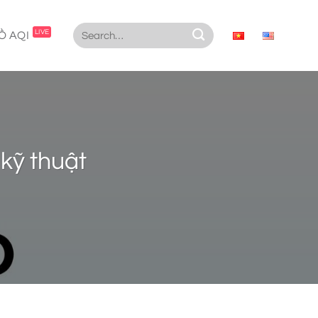
LIVE
Ồ AQI
kỹ thuật