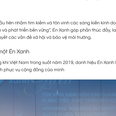
ầu tiên nhằm tìm kiếm và tôn vinh các sáng kiến kinh d
và phát triển bền vững”, Én Xanh góp phần thúc đẩy, la
yết các vấn đề xã hội và bảo vệ môi trường.
 một Én Xanh
khí Việt Nam trong suốt năm 2019, danh hiệu Én Xanh 
ệnh phục vụ cộng đồng của mình