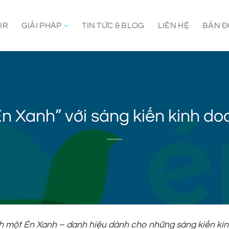
IR
GIẢI PHÁP
TIN TỨC & BLOG
LIÊN HỆ
BẢN Đ
n Xanh” với sáng kiến kinh d
nh một Én Xanh – danh hiệu dành cho những sáng kiến ki